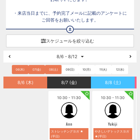
・来店当日までに、予約完了メールに記載のアンケートに
ご回答をお願いいたします。
スケジュールを絞り込む
8/6 - 8/12
06(木)
07(金)
08(土)
09(日)
10(月)
11(火)
12(水)
8/6 (木)
8/7 (金)
8/8 (土)
10:30 - 11:30
10:30 - 11:30
Ann
Yukiji
ストレッチングヨガ ★
やさしいデトックスヨガ
(平日)
★(平日)