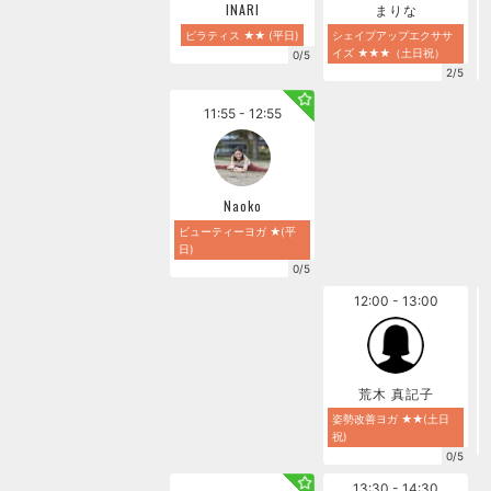
INARI
まりな
ピラティス ★★ (平日)
シェイプアップエクササ
イズ ★★★（土日祝）
0/5
2/5
11:55 - 12:55
Naoko
ビューティーヨガ ★(平
日)
0/5
12:00 - 13:00
荒木 真記子
姿勢改善ヨガ ★★(土日
祝)
0/5
13:30 - 14:30