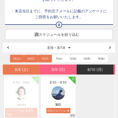
・来店当日までに、予約完了メールに記載のアンケートに
ご回答をお願いいたします。
スケジュールを絞り込む
8/8 - 8/14
08(土)
09(日)
10(月)
11(火)
12(水)
13(木)
14(金)
8/8 (土)
8/9 (日)
8/10 (月)
8:30 - 9:30
8:30 - 9:30
amina
MIO
ベーシックヨガ ★★(土
特別プログラム ★
日祝)
0/5