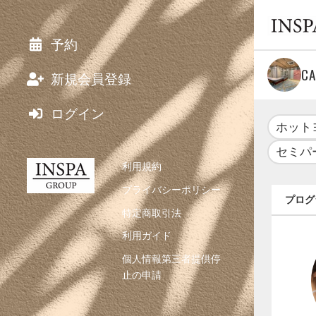
予約
C
新規会員登録
ログイン
ホット
セミパ
利用規約
プライバシーポリシー
プログ
特定商取引法
利用ガイド
個人情報第三者提供停
止の申請