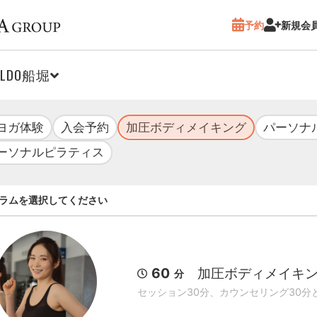
予約
新規会
ALDO船堀
ヨガ体験
入会予約
加圧ボディメイキング
パーソナ
ーソナルピラティス
ラムを選択してください
60
加圧ボディメイキ
分
セッション30分、カウンセリング30分