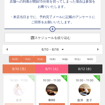
店舗への到着が開始15分前を切ってしまった場合は参加を
お断りいたします。
・来店当日までに、予約完了メールに記載のアンケートに
ご回答をお願いいたします。
スケジュールを絞り込む
8/10 - 8/16
10(月)
11(火)
12(水)
13(木)
14(金)
15(土)
16(日)
8/10 (月)
8/11 (火)
8/12 (水)
10:30 - 11:30
10:30 - 11:30
10:30 - 11:30
愛里
MIHO
瀧澤 恵子