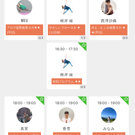
MEU
根岸 綾
西澤沙織
アロマ姿勢改善ヨガ★★
やさしいフローヨガ ★
冷え・むくみ改善ヨガ ★
(平日)
(土日祝)
★(平日)
0/3
1/3
0/3
16:30 - 17:30
根岸 綾
特別プログラム ★★
0/3
18:00 - 19:00
18:00 - 19:00
18:00 - 19:00
真実
香雪
みなみ