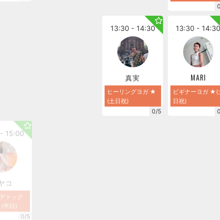
13:30 - 14:30
13:30 - 14:3
真実
MARI
ヒーリングヨガ ★
ビギナーヨガ ★(
(土日祝)
日祝)
0/5
- 15:00
ヤコ
デトック
(平日)
0/5