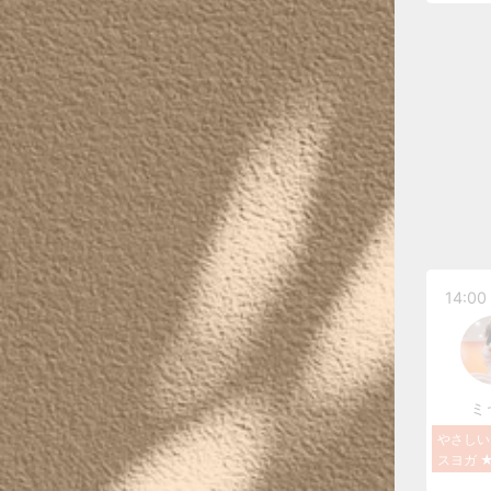
14:00 
ミ
やさしい
スヨガ ★