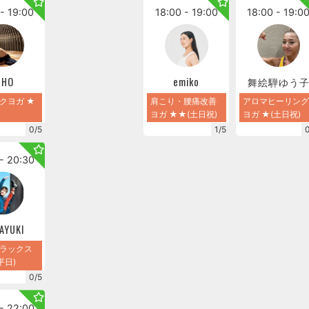
- 19:00
18:00 - 19:00
18:00 - 19:0
IHO
emiko
舞絵騨ゆう
クヨガ ★
肩こり・腰痛改善
アロマヒーリング
ヨガ ★★(土日祝)
ヨガ ★(土日祝)
0/5
1/5
- 20:30
AYUKI
ラックス
平日)
0/5
- 22:00