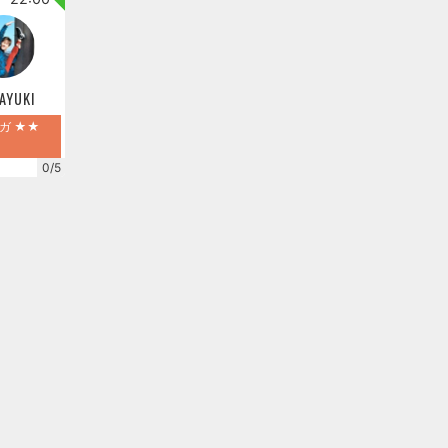
AYUKI
ガ ★★
0/5