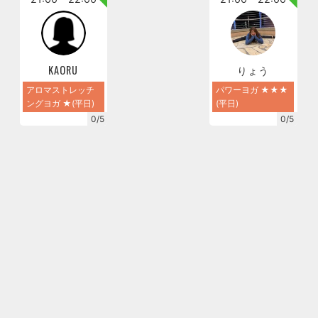
KAORU
りょう
アロマストレッチ
パワーヨガ ★★★
ングヨガ ★(平日)
(平日)
0/5
0/5