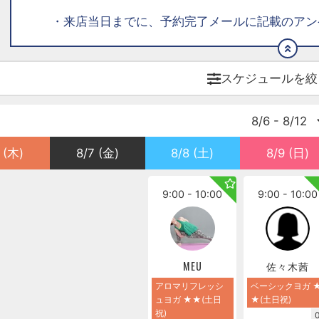
・来店当日までに、予約完了メールに記載のアン
スケジュールを絞
8/6 - 8/12
 (木)
8/7 (金)
8/8 (土)
8/9 (日)
9:00 - 10:00
9:00 - 10:00
MEU
佐々木茜
アロマリフレッシ
ベーシックヨガ 
ュヨガ ★★(土日
★(土日祝)
祝)