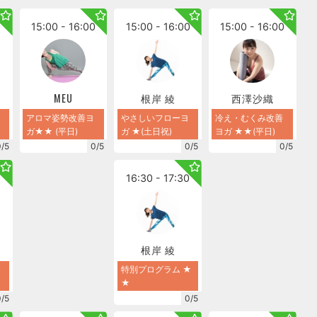
0
15:00 - 16:00
15:00 - 16:00
15:00 - 16:00
MEU
根岸 綾
西澤沙織
アロマ姿勢改善ヨ
やさしいフローヨ
冷え・むくみ改善
ガ★★ (平日)
ガ ★(土日祝)
ヨガ ★★(平日)
0/5
0/5
0/5
0/5
0
16:30 - 17:30
子
根岸 綾
特別プログラム ★
★
0/5
0/5