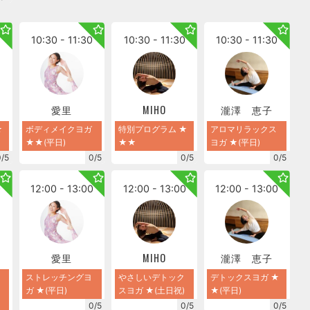
0
10:30 - 11:30
10:30 - 11:30
10:30 - 11:30
愛里
MIHO
瀧澤 恵子
★
ボディメイクヨガ
特別プログラム ★
アロマリラックス
★★(平日)
★★
ヨガ ★(平日)
0/5
0/5
0/5
0/5
0
12:00 - 13:00
12:00 - 13:00
12:00 - 13:00
愛里
MIHO
瀧澤 恵子
ストレッチングヨ
やさしいデトック
デトックスヨガ ★
ガ ★(平日)
スヨガ ★(土日祝)
★(平日)
0/5
0/5
0/5