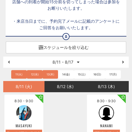
店舗への到着が開始15分前を切ってしまった場合は参加を
お断りいたします。
・来店当日までに、予約完了メールに記載のアンケートに
ご回答をお願いいたします。
スケジュールを絞り込む
8/11 - 8/17
11(火)
12(水)
13(木)
14(金)
15(土)
16(日)
17(月)
8/11 (火)
8/12 (水)
8/13 (木)
8:30 - 9:30
8:30 - 9:30
MASAYUKI
NANAMI