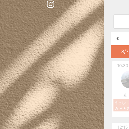
8/7
10:30 
あ
やさしい
ガ ★★(
12:15