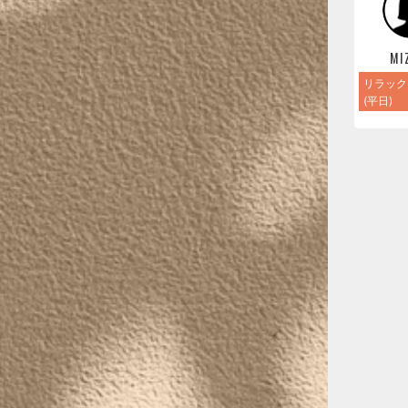
MI
リラック
(平日)