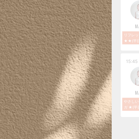
M
リフレッ
★★(平日
15:45 
M
やさしい
ガ ★(平