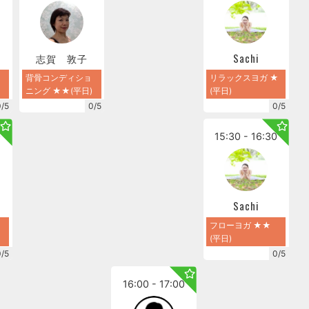
か
志賀 敦子
Sachi
背骨コンディショ
リラックスヨガ ★
ニング ★★(平日)
(平日)
0/5
0/5
0/5
0
15:30 - 16:30
か
Sachi
フローヨガ ★★
(平日)
0/5
0/5
16:00 - 17:00