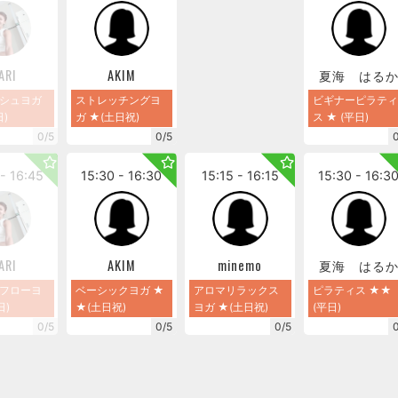
ARI
AKIM
夏海 はる
シュヨガ
ストレッチングヨ
ビギナーピラティ
)
ガ ★(土日祝)
ス ★ (平日)
0/5
0/5
- 16:45
15:30 - 16:30
15:15 - 16:15
15:30 - 16:3
ARI
AKIM
minemo
夏海 はる
フローヨ
ベーシックヨガ ★
アロマリラックス
ピラティス ★★
日)
★(土日祝)
ヨガ ★(土日祝)
(平日)
0/5
0/5
0/5