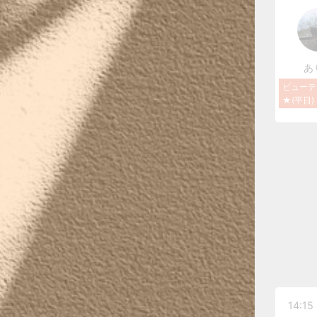
あ
ビューテ
★(平日)
14:15 